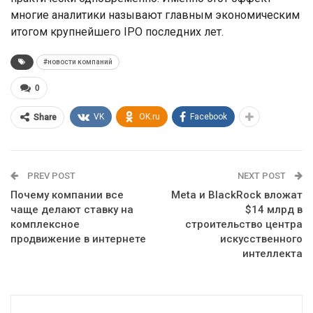
многие аналитики называют главным экономическим
итогом крупнейшего IPO последних лет.
#новости компаний
0
VK
OK.ru
Facebook
Share
PREV POST
NEXT POST
Почему компании все
Meta и BlackRock вложат
чаще делают ставку на
$14 млрд в
комплексное
строительство центра
продвижение в интернете
искусственного
интеллекта