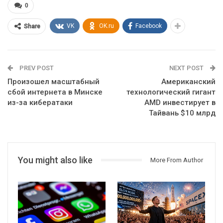
0
VK
OK.ru
Facebook
Share
PREV POST
NEXT POST
Произошел масштабный
Американский
сбой интернета в Минске
технологический гигант
из-за кибератаки
AMD инвестирует в
Тайвань $10 млрд
You might also like
More From Author