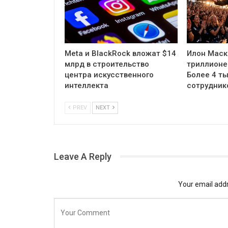
Meta и BlackRock вложат $14
Илон Маск
млрд в строительство
триллионе
центра искусственного
Более 4 ты
интеллекта
сотрудник
PREV
NEXT
Leave A Reply
Your email addr