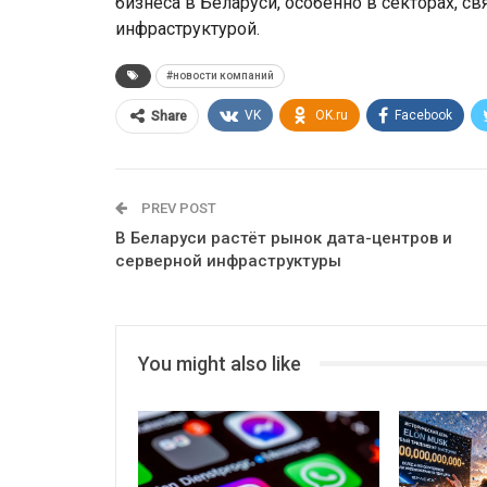
бизнеса в Беларуси, особенно в секторах, с
инфраструктурой.
#новости компаний
VK
OK.ru
Facebook
Share
PREV POST
В Беларуси растёт рынок дата-центров и
серверной инфраструктуры
You might also like